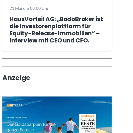
21 Mai um 08:00 Uhr
HausVorteil AG: „BodoBroker ist
die Investorenplattform für
Equity-Release-Immobilien“ –
Interview mit CEO und CFO.
Wochenrückblick
Trendthemen
Anzeige