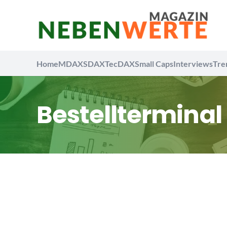
Home
MDAX
SDAX
TecDAX
Small Caps
Interviews
Tre
Bestellterminal