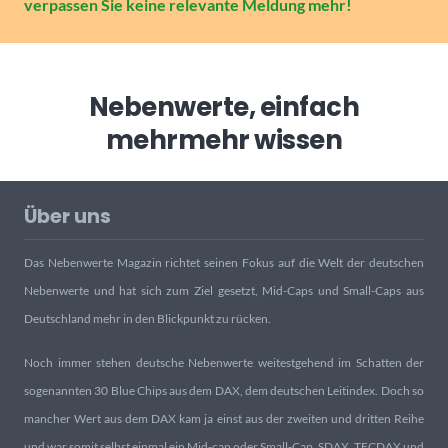
verpassen Sie keine relevante Meldung mehr!
Nebenwerte, einfach
mehr
mehr wissen
Über uns
Das Nebenwerte Magazin richtet seinen Fokus auf die Welt der deutschen
Nebenwerte und hat sich zum Ziel gesetzt, Mid-Caps und Small-Caps aus
Deutschland mehr in den Blickpunkt zu rücken.
Noch immer stehen deutsche Nebenwerte weitestgehend im Schatten der
sogenannten 30 Blue Chips aus dem DAX, dem deutschen Leitindex. Doch so
mancher Wert aus dem DAX kam ja einst aus der zweiten und dritten Reihe
und war somit selbst einmal ein Mid-cap oder Small-Cap. SDAX, TECDAX und