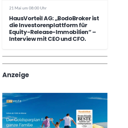
21 Mai um 08:00 Uhr
HausVorteil AG: „BodoBroker ist
die Investorenplattform für
Equity-Release-Immobilien“ –
Interview mit CEO und CFO.
Wochenrückblick
Trendthemen
Anzeige