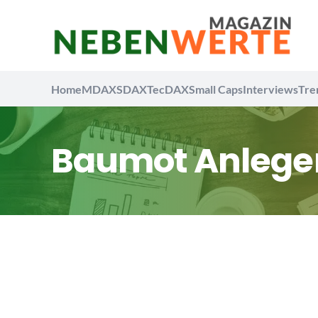
Home
MDAX
SDAX
TecDAX
Small Caps
Interviews
Tre
Baumot Anlege