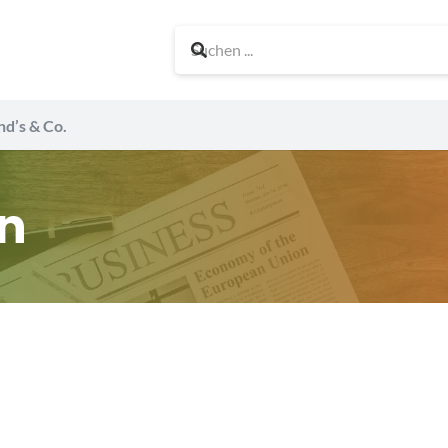
nd’s & Co.
n