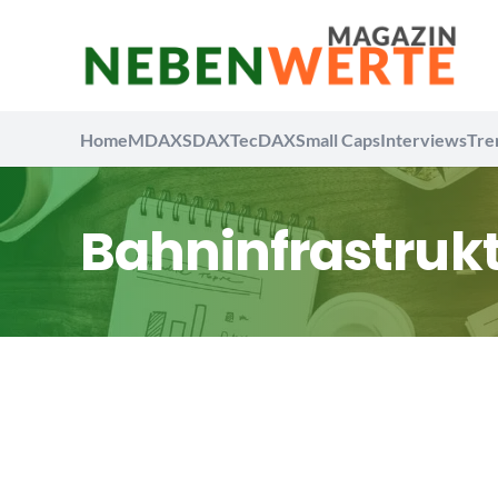
Home
MDAX
SDAX
TecDAX
Small Caps
Interviews
Tre
Bahninfrastruk