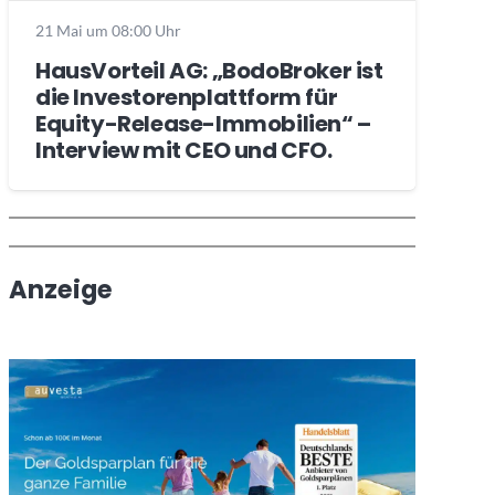
21 Mai um 08:00 Uhr
HausVorteil AG: „BodoBroker ist
die Investorenplattform für
Equity-Release-Immobilien“ –
Interview mit CEO und CFO.
Wochenrückblick
Trendthemen
Anzeige