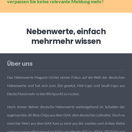
verpassen Sie keine relevante Meldung mehr!
Nebenwerte, einfach
mehr
mehr wissen
Über uns
Das Nebenwerte Magazin richtet seinen Fokus auf die Welt der deutschen
Nebenwerte und hat sich zum Ziel gesetzt, Mid-Caps und Small-Caps aus
Deutschland mehr in den Blickpunkt zu rücken.
Noch immer stehen deutsche Nebenwerte weitestgehend im Schatten der
sogenannten 30 Blue Chips aus dem DAX, dem deutschen Leitindex. Doch so
mancher Wert aus dem DAX kam ja einst aus der zweiten und dritten Reihe
und war somit selbst einmal ein Mid-cap oder Small-Cap. SDAX, TECDAX und