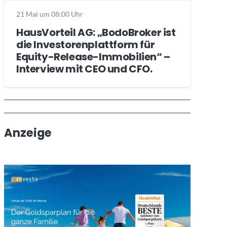
21 Mai um 08:00 Uhr
HausVorteil AG: „BodoBroker ist
die Investorenplattform für
Equity-Release-Immobilien“ –
Interview mit CEO und CFO.
Wochenrückblick
Trendthemen
Anzeige