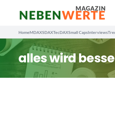
Home
MDAX
SDAX
TecDAX
Small Caps
Interviews
Tre
alles wird besse