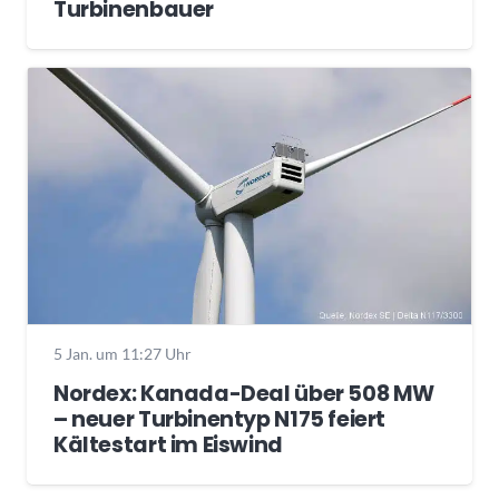
Turbinenbauer
5 Jan. um 11:27 Uhr
Nordex: Kanada-Deal über 508 MW
– neuer Turbinentyp N175 feiert
Kältestart im Eiswind