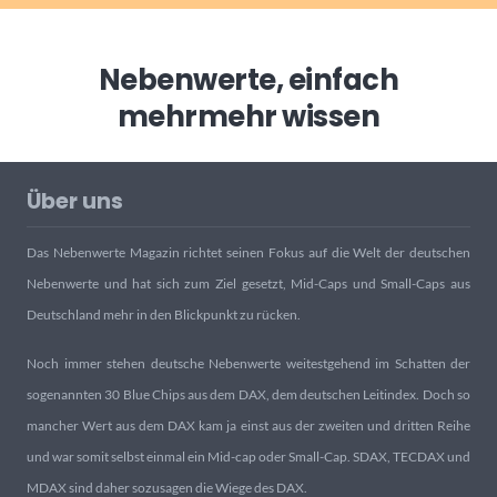
Nebenwerte, einfach
mehr
mehr wissen
Über uns
Das Nebenwerte Magazin richtet seinen Fokus auf die Welt der deutschen
Nebenwerte und hat sich zum Ziel gesetzt, Mid-Caps und Small-Caps aus
Deutschland mehr in den Blickpunkt zu rücken.
Noch immer stehen deutsche Nebenwerte weitestgehend im Schatten der
sogenannten 30 Blue Chips aus dem DAX, dem deutschen Leitindex. Doch so
mancher Wert aus dem DAX kam ja einst aus der zweiten und dritten Reihe
und war somit selbst einmal ein Mid-cap oder Small-Cap. SDAX, TECDAX und
MDAX sind daher sozusagen die Wiege des DAX.