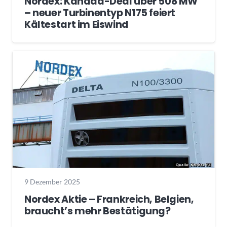
Nordex: Kanada-Deal über 508 MW
– neuer Turbinentyp N175 feiert
Kältestart im Eiswind
9 Dezember 2025
Nordex Aktie – Frankreich, Belgien,
braucht’s mehr Bestätigung?