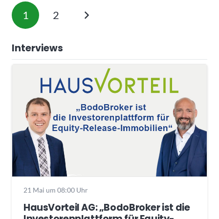
1
2
Interviews
21 Mai um 08:00 Uhr
HausVorteil AG: „BodoBroker ist die
Investorenplattform für Equity-