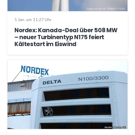
5 Jan. um 11:27 Uhr
Nordex: Kanada-Deal über 508 MW
– neuer Turbinentyp N175 feiert
Kältestart im Eiswind