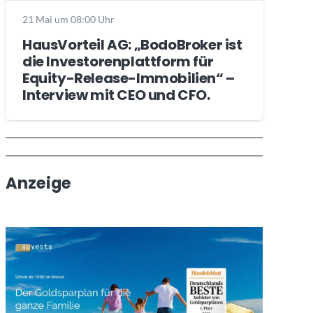
21 Mai um 08:00 Uhr
HausVorteil AG: „BodoBroker ist
die Investorenplattform für
Equity-Release-Immobilien“ –
Interview mit CEO und CFO.
Wochenrückblick
Trendthemen
Anzeige