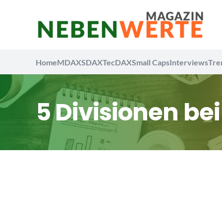
Home
MDAX
SDAX
TecDAX
Small Caps
Interviews
Tre
5 Divisionen be