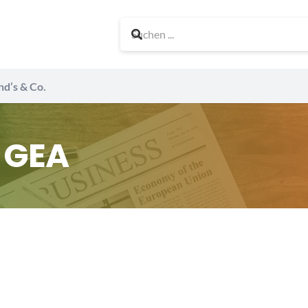
nd’s & Co.
i GEA