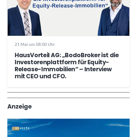
21 Mai um 08:00 Uhr
HausVorteil AG: „BodoBroker ist die
Investorenplattform für Equity-
Release-Immobilien“ – Interview
mit CEO und CFO.
Wochenrückblick
Trendthemen
Anzeige