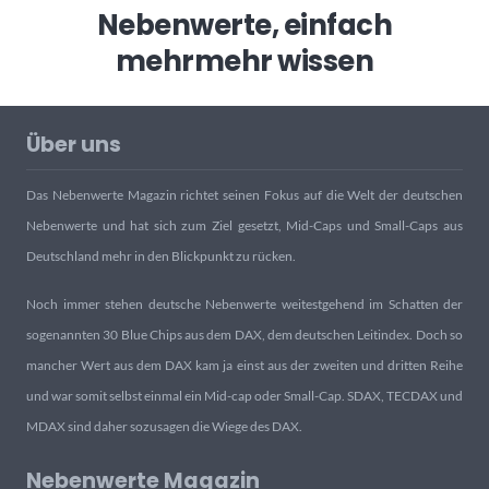
Nebenwerte, einfach
mehr
mehr wissen
Über uns
Das Nebenwerte Magazin richtet seinen Fokus auf die Welt der deutschen
Nebenwerte und hat sich zum Ziel gesetzt, Mid-Caps und Small-Caps aus
Deutschland mehr in den Blickpunkt zu rücken.
Noch immer stehen deutsche Nebenwerte weitestgehend im Schatten der
sogenannten 30 Blue Chips aus dem DAX, dem deutschen Leitindex. Doch so
mancher Wert aus dem DAX kam ja einst aus der zweiten und dritten Reihe
und war somit selbst einmal ein Mid-cap oder Small-Cap. SDAX, TECDAX und
MDAX sind daher sozusagen die Wiege des DAX.
Nebenwerte Magazin