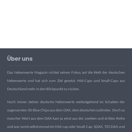
Über uns
Das Nebenwerte Magazin richtet seinen Fokus auf die Welt der deutschen
Nebenwerte und hat sich zum Ziel gesetzt, Mid-Caps und Small-Caps aus
Deutschland mehr in den Blickpunkt zu rücken.
Noch immer stehen deutsche Nebenwerte weitestgehend im Schatten der
sogenannten 30 Blue Chips aus dem DAX, dem deutschen Leitindex. Doch so
mancher Wert aus dem DAX kam ja einst aus der zweiten und dritten Reihe
und war somit selbst einmal ein Mid-cap oder Small-Cap. SDAX, TECDAX und