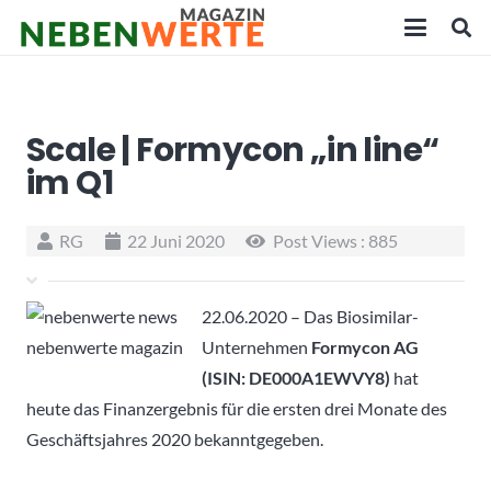
Scale | Formycon „in line“
im Q1
RG
22 Juni 2020
Post Views :
885
22.06.2020 – Das Biosimilar-
Unternehmen
Formycon AG
(ISIN: DE000A1EWVY8)
hat
heute das Finanzergebnis für die ersten drei Monate des
Geschäftsjahres 2020 bekanntgegeben.