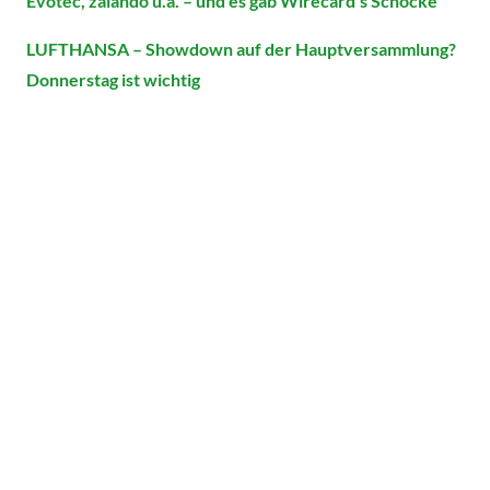
Evotec, zalando u.a. – und es gab Wirecard’s Schocke
LUFTHANSA – Showdown auf der Hauptversammlung?
Donnerstag ist wichtig