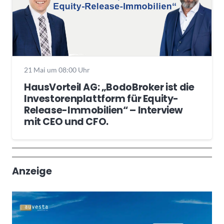
21 Mai um 08:00 Uhr
HausVorteil AG: „BodoBroker ist die
Investorenplattform für Equity-
Release-Immobilien“ – Interview
mit CEO und CFO.
Wochenrückblick
Trendthemen
Anzeige