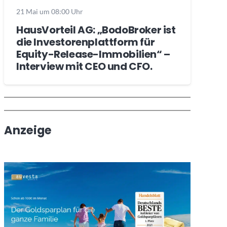
21 Mai um 08:00 Uhr
HausVorteil AG: „BodoBroker ist
die Investorenplattform für
Equity-Release-Immobilien“ –
Interview mit CEO und CFO.
Wochenrückblick
Trendthemen
Anzeige