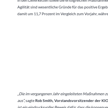
in den Lieferketten sowie die erfolgreichen Maßnahme
Agilität sind wesentliche Gründe für das positive Erge
damit um 11,7 Prozent im Vergleich zum Vorjahr, währ
„Die im vergangenen Jahr eingeleiteten Maßnahmen zur 
aus“,
sagte
Rob Smith, Vorstandsvorsitzender der 
ist ein eindrucksvoller Beweis dafür, dass die konseq