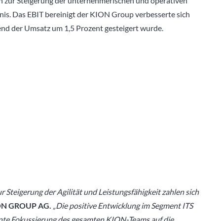
n zur Steigerung der unternehmerischen und operativen
bnis. Das EBIT bereinigt der KION Group verbesserte sich
end der Umsatz um 1,5 Prozent gesteigert wurde.
Steigerung der Agilität und Leistungsfähigkeit zahlen sich
KION GROUP AG.
„Die positive Entwicklung im Segment ITS
uente Fokussierung des gesamten KION-Teams auf die