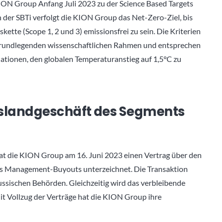
KION Group Anfang Juli 2023 zu der Science Based Targets
en der SBTi verfolgt die KION Group das Net-Zero-Ziel, bis
tte (Scope 1, 2 und 3) emissionsfrei zu sein. Die Kriterien
grundlegenden wissenschaftlichen Rahmen und entsprechen
tionen, den globalen Temperaturanstieg auf 1,5°C zu
sslandgeschäft des Segments
t die KION Group am 16. Juni 2023 einen Vertrag über den
es Management-Buyouts unterzeichnet. Die Transaktion
ssischen Behörden. Gleichzeitig wird das verbleibende
t Vollzug der Verträge hat die KION Group ihre