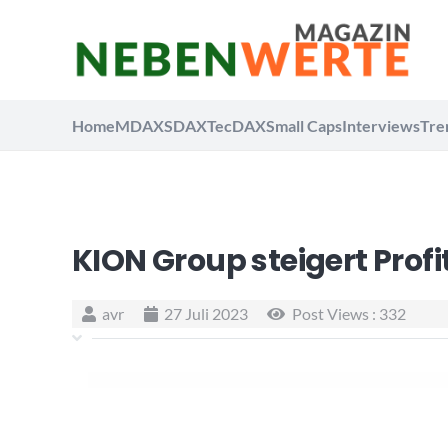
Home
MDAX
SDAX
TecDAX
Small Caps
Interviews
Tre
KION Group steigert Profit
avr
27 Juli 2023
Post Views :
332