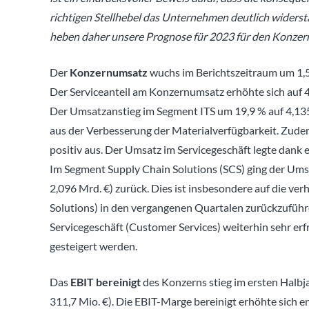
richtigen Stellhebel das Unternehmen deutlich widersta
heben daher unsere Prognose für 2023 für den Konzern
Der
Konzernumsatz
wuchs im Berichtszeitraum um 1,5 
Der Serviceanteil am Konzernumsatz erhöhte sich auf 4
Der Umsatzanstieg im Segment ITS um 19,9 % auf 4,135 
aus der Verbesserung der Materialverfügbarkeit. Zude
positiv aus. Der Umsatz im Servicegeschäft legte dank
Im Segment Supply Chain Solutions (SCS) ging der Ums
2,096 Mrd. €) zurück. Dies ist insbesondere auf die v
Solutions) in den vergangenen Quartalen zurückzufüh
Servicegeschäft (Customer Services) weiterhin sehr er
gesteigert werden.
Das
EBIT bereinigt
des Konzerns stieg im ersten Halbj
311,7 Mio. €). Die EBIT-Marge bereinigt erhöhte sich e