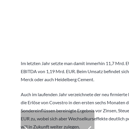
Im letzten Jahr setzte man damit immerhin 11,7 Mrd. E
EBITDA von 1,19 Mrd. EUR. Beim Umsatz befindet sic
Merck oder auch Heidelberg Cement.
Auch im laufenden Jahr verzeichnete der neu firmierte 
die Erlöse von Covestro in den ersten sechs Monaten d
Sondereinflüssen bereinigte Ergebnis vor Zinsen, Ste
EUR zu, wobei sich aber Wechselkurseffekte deutlich p
will in Zukunft weiter zulegen.