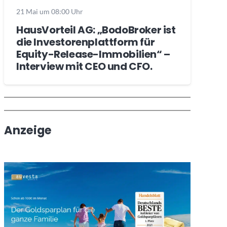
21 Mai um 08:00 Uhr
HausVorteil AG: „BodoBroker ist
die Investorenplattform für
Equity-Release-Immobilien“ –
Interview mit CEO und CFO.
Wochenrückblick
Trendthemen
Anzeige