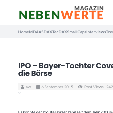
Home
MDAX
SDAX
TecDAX
Small Caps
Interviews
Tre
IPO – Bayer-Tochter Cove
die Börse
avr
6 September 2015
Post Views :
242
Es könnte der größte Börsengang seit dem Jahr 2000 