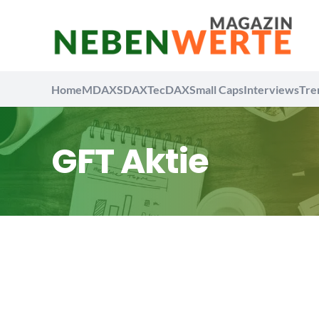
Home
MDAX
SDAX
TecDAX
Small Caps
Interviews
Tre
GFT Aktie