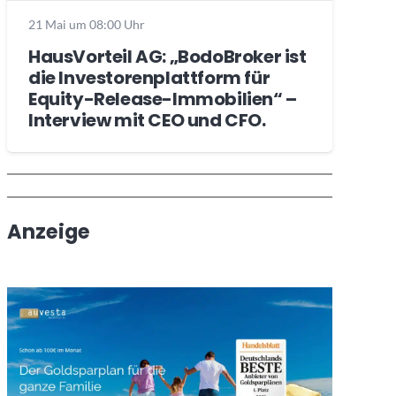
21 Mai um 08:00 Uhr
HausVorteil AG: „BodoBroker ist
die Investorenplattform für
Equity-Release-Immobilien“ –
Interview mit CEO und CFO.
Wochenrückblick
Trendthemen
Anzeige