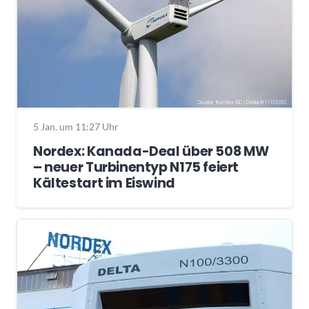
5 Jan. um 11:27 Uhr
Nordex: Kanada-Deal über 508 MW
– neuer Turbinentyp N175 feiert
Kältestart im Eiswind