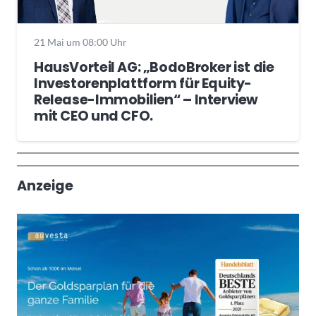
21 Mai um 08:00 Uhr
HausVorteil AG: „BodoBroker ist die
Investorenplattform für Equity-
Release-Immobilien“ – Interview
mit CEO und CFO.
Wochenrückblick
Trendthemen
Anzeige