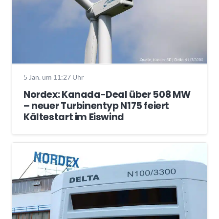
5 Jan. um 11:27 Uhr
Nordex: Kanada-Deal über 508 MW
– neuer Turbinentyp N175 feiert
Kältestart im Eiswind