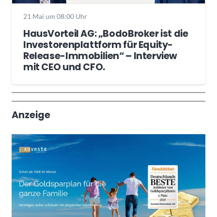
21 Mai um 08:00 Uhr
HausVorteil AG: „BodoBroker ist die
Investorenplattform für Equity-
Release-Immobilien“ – Interview
mit CEO und CFO.
Wochenrückblick
Trendthemen
Anzeige