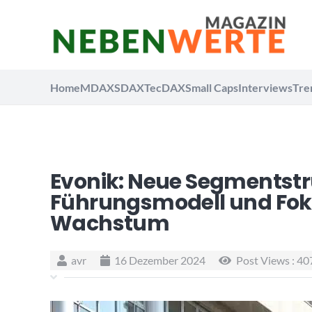
Home
MDAX
SDAX
TecDAX
Small Caps
Interviews
Tre
Evonik: Neue Segmentstr
Führungsmodell und Fok
Wachstum
avr
16 Dezember 2024
Post Views :
40