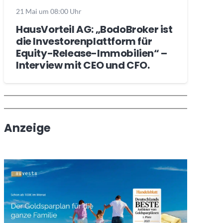
21 Mai um 08:00 Uhr
HausVorteil AG: „BodoBroker ist
die Investorenplattform für
Equity-Release-Immobilien“ –
Interview mit CEO und CFO.
Wochenrückblick
Trendthemen
Anzeige